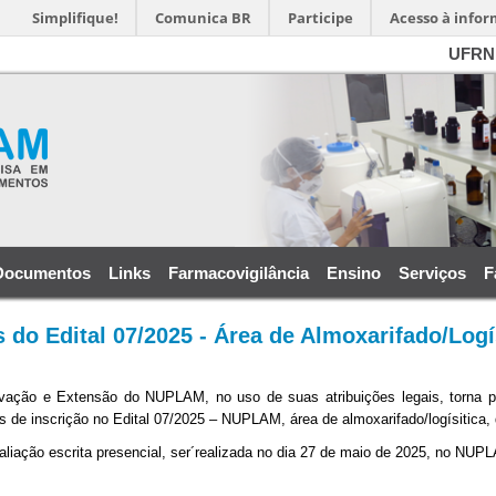
Simplifique!
Comunica BR
Participe
Acesso à info
UFRN
Documentos
Links
Farmacovigilância
Ensino
Serviços
F
do Edital 07/2025 - Área de Almoxarifado/Logí
vação e Extensão do NUPLAM, no uso de suas atribuições legais, torna púb
s de inscrição no Edital 07/2025 – NUPLAM, área de almoxarifado/logísitica, 
aliação escrita presencial, ser´realizada no dia 27 de maio de 2025, no NUP