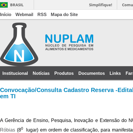
BRASIL
Simplifique!
Comu
Início
Webmail
RSS
Mapa do Site
Institucional
Notícias
Produtos
Documentos
Links
Far
Convocação/Consulta Cadastro Reserva -Edital 
em TI
A Gerência de Ensino, Pesquisa, Inovação e Extensão do N
0
Róbias
(8
lugar) em ordem de classificação, para
manifestar