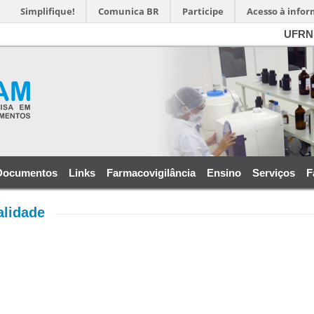
Simplifique!
Comunica BR
Participe
Acesso à info
UFRN
Documentos
Links
Farmacovigilância
Ensino
Serviços
F
alidade